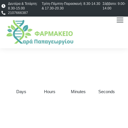
Δευτέρα & Τετάρτη:
Τρίτη-Πέμπτη-Παρασκευή: 8.30-14.30
Σάββατο: 9.00-
8.30-15.00
& 17.30-20.30
14.00
2107666387
Days
Hours
Minutes
Seconds