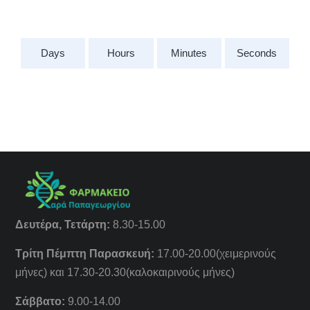
Days
Hours
Minutes
Seconds
Δευτέρα, Τετάρτη:
8.30-15.00
Τρίτη Πέμπτη Παρασκευή:
17.00-20.00(χειμερινούς
μήνες) και 17.30-20.30(καλοκαιρινούς μήνες)
Σάββατο:
9.00-14.00