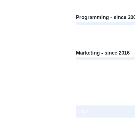
Programming - since 20
Marketing - since 2016
Web design
95%