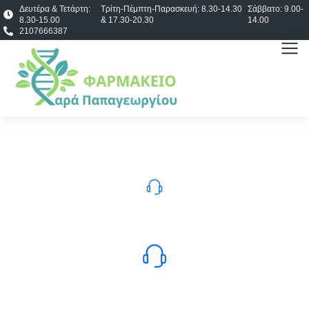
Δευτέρα & Τετάρτη:
Τρίτη-Πέμπτη-Παρασκευή: 8.30-14.30
Σάββατο: 9.00-
8.30-15.00
& 17.30-20.30
14.00
2107666387