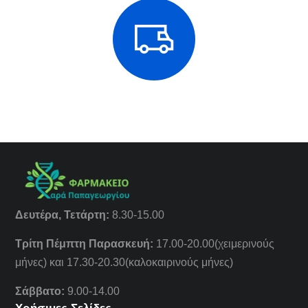
Δευτέρα, Τετάρτη:
8.30-15.00
Τρίτη Πέμπτη Παρασκευή:
17.00-20.00(χειμερινούς
μήνες) και 17.30-20.30(καλοκαιρινούς μήνες)
Σάββατο:
9.00-14.00