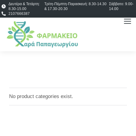
Δευτέρα & Τετάρτη:
Τρίτη-Πέμπτη-Παρασκευή: 8.30-14.30
Σάββατο: 9.00-
8.30-15.00
& 17.30-20.30
14.00
2107666387
No product categories exist.