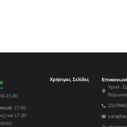
Χρήσιμες Σελίδες
Επικοινων
Χρυσ. Σ
Βύρωνας 
30-15.00
2107666
σκευή:
17.00-
ες) και 17.30-
xarapha
μήνες)