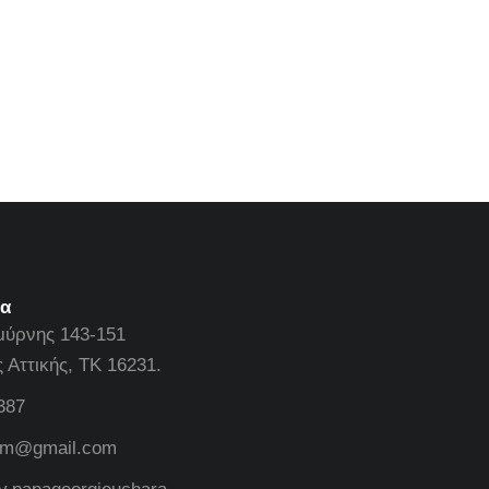
ία
μύρνης 143-151
Αττικής, ΤΚ 16231.
387
rm@gmail.com