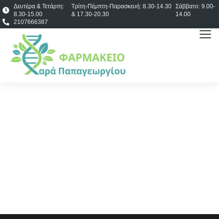
Δευτέρα & Τετάρτη:
Τρίτη-Πέμπτη-Παρασκευή: 8.30-14.30
Σάββατο: 9.00-
8.30-15.00
& 17.30-20.30
14.00
2107666387