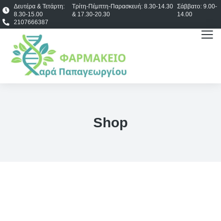
Δευτέρα & Τετάρτη:
Τρίτη-Πέμπτη-Παρασκευή: 8.30-14.30
Σάββατο: 9.00-
8.30-15.00
& 17.30-20.30
14.00
2107666387
Shop